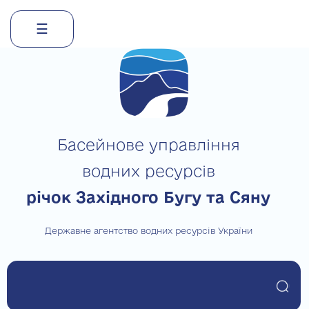
☰
Skip
to
content
Басейнове управління
водних ресурсів
річок Західного Бугу та Сяну
Державне агентство водних ресурсів України