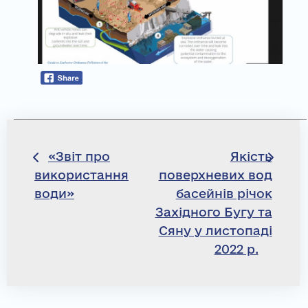
Навігація
«Звіт про
Якість
використання
поверхневих вод
записів
води»
басейнів річок
Західного Бугу та
Сяну у листопаді
2022 р.