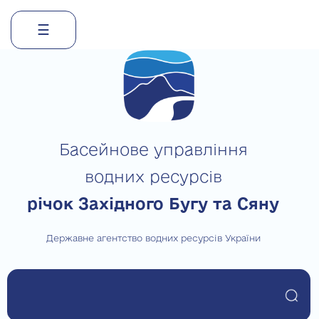
☰
Skip
to
content
Басейнове управління
водних ресурсів
річок Західного Бугу та Сяну
Державне агентство водних ресурсів України