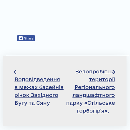
Навігація
Велопробіг на
Водовідведення
території
записів
в межах басейнів
Регіонального
річок Західного
ландшафтного
Бугу та Сяну
парку «Стільське
горбогір’я».