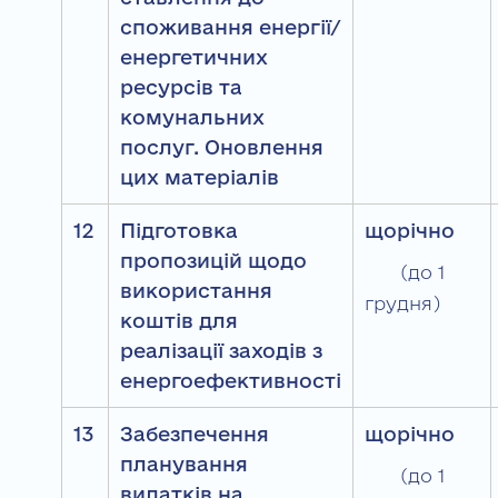
споживання енергії/
енергетичних
ресурсів та
комунальних
послуг. Оновлення
цих матеріалів
12
Підготовка
щорічно
пропозицій щодо
(до 1
використання
грудня)
коштів для
реалізації заходів з
енергоефективності
13
Забезпечення
щорічно
планування
(до 1
видатків на