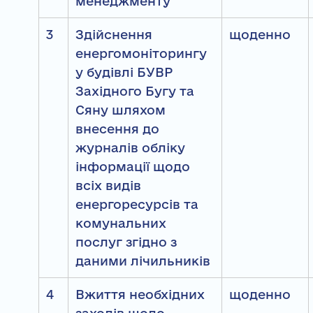
менеджменту
3
Здійснення
щоденно
енергомоніторингу
у будівлі БУВР
Західного Бугу та
Сяну шляхом
внесення до
журналів обліку
інформації щодо
всіх видів
енергоресурсів та
комунальних
послуг згідно з
даними лічильників
4
Вжиття необхідних
щоденно
заходів щодо