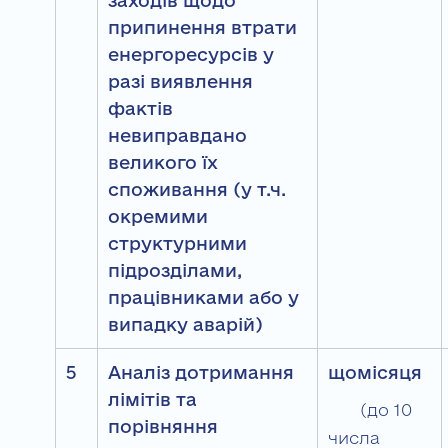
припинення втрати
енергоресурсів у
разі виявлення
фактів
невиправдано
великого їх
споживання (у т.ч.
окремими
структурними
підрозділами,
працівниками або у
випадку аварій)
5
Аналіз дотримання
щомісяця
лімітів та
(до 10
порівняння
числа