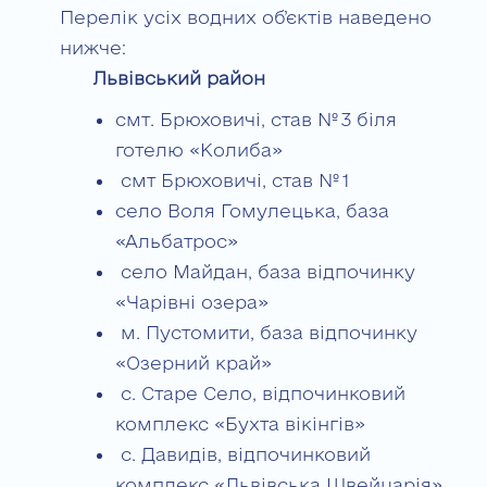
Перелік усіх водних об’єктів наведено
нижче:
Львівський район
смт. Брюховичі, став № 3 біля
готелю «Колиба»
смт Брюховичі, став № 1
село Воля Гомулецька, база
«Альбатрос»
село Майдан, база відпочинку
«Чарівні озера»
м. Пустомити, база відпочинку
«Озерний край»
с. Старе Село, відпочинковий
комплекс «Бухта вікінгів»
с. Давидів, відпочинковий
комплекс «Львівська Швейцарія»