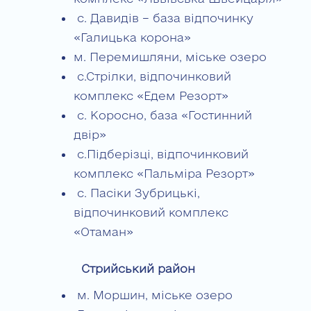
с. Давидів – база відпочинку
«Галицька корона»
м. Перемишляни, міське озеро
с.Стрілки, відпочинковий
комплекс «Едем Резорт»
с. Коросно, база «Гостинний
двір»
с.Підберізці, відпочинковий
комплекс «Пальміра Резорт»
с. Пасіки Зубрицькі,
відпочинковий комплекс
«Отаман»
Стрийський район
м. Моршин, міське озеро