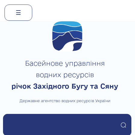
☰
Skip
to
content
Басейнове управління
водних ресурсів
річок Західного Бугу та Сяну
Державне агентство водних ресурсів України