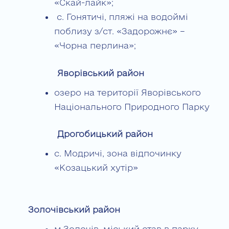
«Скай-лайк»;
с. Гонятичі, пляжі на водоймі
поблизу з/ст. «Задорожнє» –
«Чорна перлина»;
Яворівський район
озеро на території Яворівського
Національного Природного Парку
Дрогобицький район
с. Модричі, зона відпочинку
«Козацький хутір»
Золочівський район
м.Золочів, міський став в парку