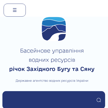
☰
Skip
to
content
Басейнове управління
водних ресурсів
річок Західного Бугу та Сяну
Державне агентство водних ресурсів України