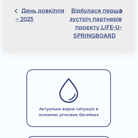
Навігація
День довкілля
Відбулася перша
– 2025
зустріч партнерів
записів
проєкту LIFE-U-
SPRINGBOARD
Актуальна водна ситуація в
основних річкових басейнах