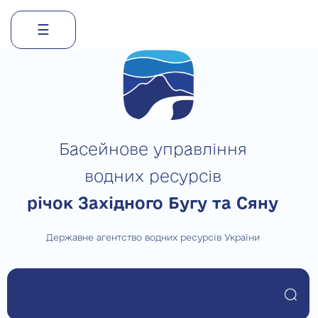
☰
Skip
to
content
Басейнове управління
водних ресурсів
річок Західного Бугу та Сяну
Державне агентство водних ресурсів України