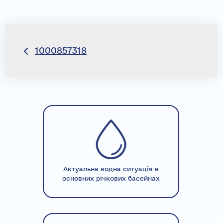
Навігація
1000857318
записів
Актуальна водна ситуація в
основних річкових басейнах